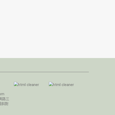
com
興路三
場斜對