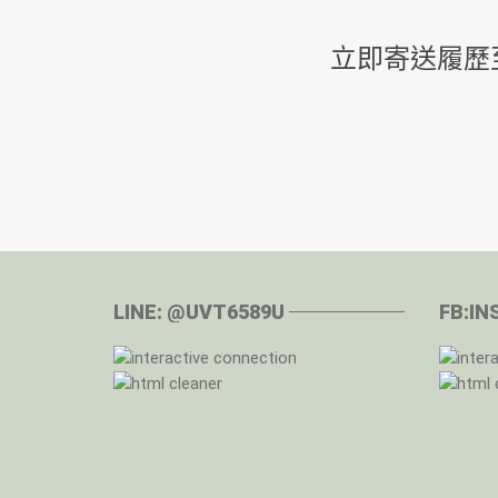
立即寄送履歷至 in
LINE: @UVT6589U
FB:I