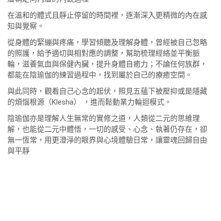
在溫和的體式且靜止停留的時間裡，逐漸深入更精微的內在感
知與覺察。
從身體的緊繃與疼痛，學習傾聽及理解身體，曾經被自己忽略
的照護，給予適切與相對應的調整，幫助梳理經絡並平衡脈
輪，滋養氣血與保健內臟，提升身體自癒力；不論任何族群，
都能在陰瑜伽的練習過程中，找到屬於自己的療癒空間。
與此同時，觀看自己心念的起伏，照見五蘊下被壓抑或是隱藏
的煩惱根源（Klesha） ，進而鬆動業力輪迴模式。
陰瑜伽亦是理解人生無常的實修之道，人類從二元的思維理
解，也能從二元中體悟，一切的感受、心念、執著仍存在，卻
無一恆常，用更澄淨的眼界與心境體驗日常，讓靈魂回歸自由
與平靜